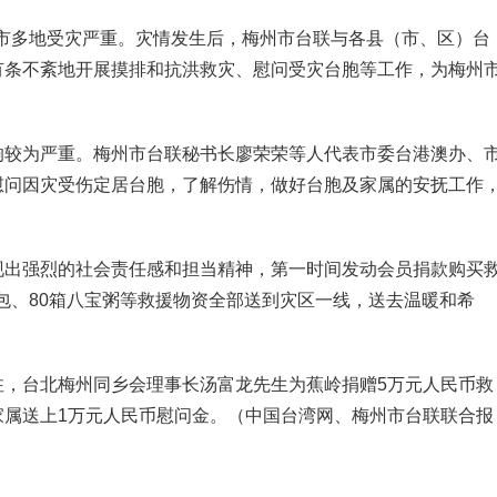
州市多地受灾严重。灾情发生后，梅州市台联与各县（市、区）台
有条不紊地开展摸排和抗洪救灾、慰问受灾台胞等工作，为梅州
响较为严重。梅州市台联秘书长廖荣荣等人代表市委台港澳办、
慰问因灾受伤定居台胞，了解伤情，做好台胞及家属的安抚工作
现出强烈的社会责任感和担当精神，第一时间发动会员捐款购买
面包、80箱八宝粥等救援物资全部送到灾区一线，送去温暖和希
注，台北梅州同乡会理事长汤富龙先生为蕉岭捐赠5万元人民币救
家属送上1万元人民币慰问金。（中国台湾网、梅州市台联联合报