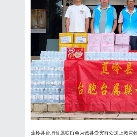
蕉岭县台胞台属联谊会为该县受灾群众送上救灾