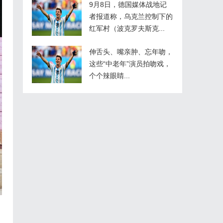
9月8日，德国媒体战地记
者报道称，乌克兰控制下的
红军村（波克罗夫斯克...
伸舌头、嘴亲肿、忘年吻，
这些“中老年”演员拍吻戏，
个个辣眼睛...