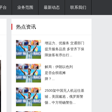
平台
业务范围
最新动态
联系我们
热点资讯
增运力、优服务 交通部门
提升服务品质 多管齐下保
障旅客有序出行...
解局：伊朗以色列
是否会彻底摊
牌？...
2500架中国无人机运往基
辅，美国尴尬，俄罗斯警
惕，中方明确警告...