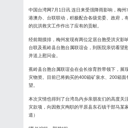
中国台湾网7月1日讯 连日来受强降雨影响，梅
港澳办、台联联动，积极配合各级党委、政府，
的抗洪救灾工作作出了应有的贡献。
经前期摸排，梅州发现有两位定居台胞受洪灾影
台联及蕉岭县台胞台属联谊会，到医院亲切看望
并送上慰问金。
蕉岭县台胞台属联谊会在会长徐育胜带领下，展
灾物资。目前已将购买的400箱矿泉水、200箱
望。
本次灾情也得到了台湾岛内乡亲朋友们的高度关
灾款项，向因救灾殉职的平原县东石镇干部马某
道）